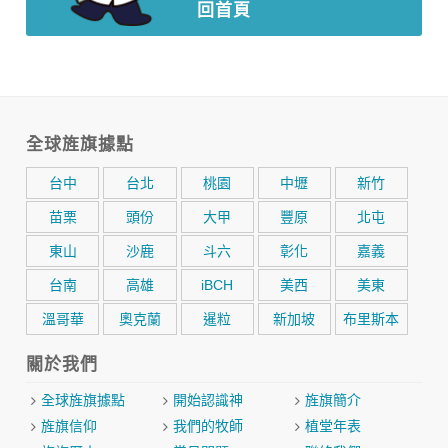
回首頁
全球旌旗據點
台中
台北
桃園
中壢
新竹
苗栗
頭份
大甲
豐原
北屯
東山
沙鹿
斗六
彰化
嘉義
台南
高雄
iBCH
美西
美東
溫哥華
奧克蘭
暹粒
新加坡
布里斯本
關於我們
全球旌旗據點
開始認識神
旌旗簡介
旌旗信仰
我們的牧師
植堂年表