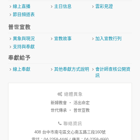
線上直播
主日信息
雲彩見證
節目頻道表
普世宣教
異象與現況
宣教故事
加入宣教行列
支持與奉獻
奉獻給予
線上奉獻
其他奉獻方式說明
會計師查核公開資
訊
總體異象
新婦教會 ‧ 活出命定
世代傳承 ‧ 普世宣教
聯絡資訊
408 台中市南屯區文心南五路三段160號
​電話：04-2258-4446 / 傳真：04-2258-4660