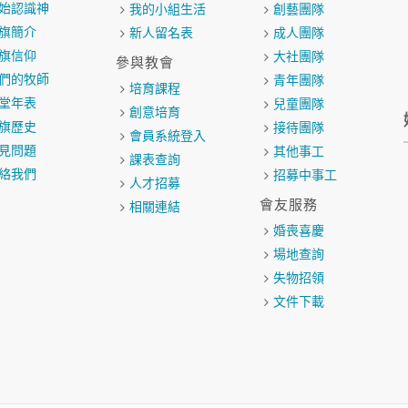
始認識神
我的小組生活
創藝團隊
旗簡介
新人留名表
成人團隊
旗信仰
大社團隊
參與教會
們的牧師
青年團隊
培育課程
堂年表
兒童團隊
創意培育
旗歷史
接待團隊
會員系統登入
見問題
其他事工
課表查詢
絡我們
招募中事工
人才招募
會友服務
相關連結
婚喪喜慶
場地查詢
失物招領
文件下載