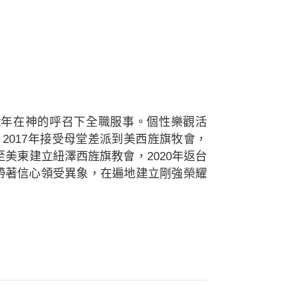
2年在神的呼召下全職服事。個性樂觀活
 2017年接受母堂差派到美西旌旗牧會，
再至美東建立紐澤西旌旗教會，2020年返台
帶著信心領受異象，在遍地建立剛強榮耀