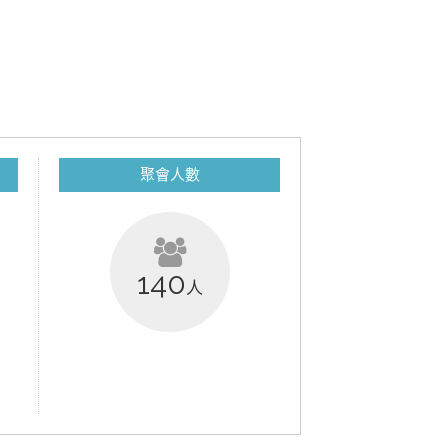
聚會人數
140
人