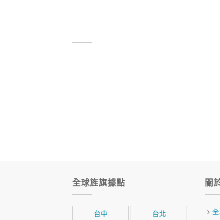
全球旌旗據點
關
全
台中
台北