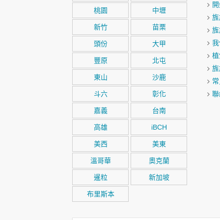
開
桃園
中壢
旌
新竹
苗栗
旌
我
頭份
大甲
植
豐原
北屯
旌
東山
沙鹿
常
斗六
彰化
聯
嘉義
台南
高雄
iBCH
美西
美東
溫哥華
奧克蘭
暹粒
新加坡
布里斯本