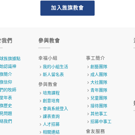
加入旌旗教會
於我們
參與教會
幸福小組
事工簡介
球旌旗據點
始認識神
我的小組生活
創藝團隊
旗簡介
新人留名表
成人團隊
旗信仰
大社團隊
參與教會
們的牧師
青年團隊
培育課程
堂年表
兒童團隊
創意培育
旗歷史
接待團隊
會員系統登入
見問題
其他事工
課表查詢
絡我們
招募中事工
人才招募
會友服務
相關連結