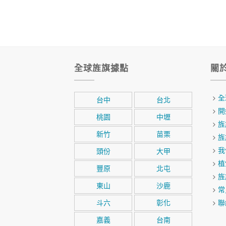
全球旌旗據點
關
全
台中
台北
開
桃園
中壢
旌
新竹
苗栗
旌
我
頭份
大甲
植
豐原
北屯
旌
東山
沙鹿
常
斗六
彰化
聯
嘉義
台南