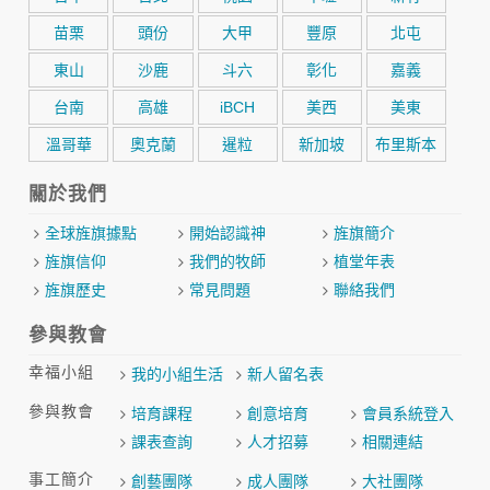
苗栗
頭份
大甲
豐原
北屯
東山
沙鹿
斗六
彰化
嘉義
台南
高雄
iBCH
美西
美東
溫哥華
奧克蘭
暹粒
新加坡
布里斯本
關於我們
全球旌旗據點
開始認識神
旌旗簡介
旌旗信仰
我們的牧師
植堂年表
旌旗歷史
常見問題
聯絡我們
參與教會
幸福小組
我的小組生活
新人留名表
參與教會
培育課程
創意培育
會員系統登入
課表查詢
人才招募
相關連結
事工簡介
創藝團隊
成人團隊
大社團隊