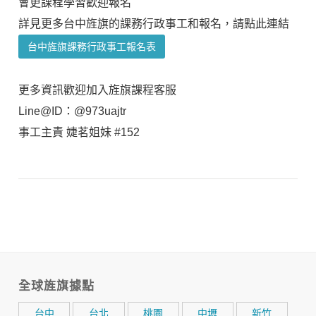
會更課程學習歡迎報名
詳見更多台中旌旗的課務行政事工和報名，請點此連結
台中旌旗課務行政事工報名表
更多資訊歡迎加入旌旗課程客服
Line@ID：@973uajtr
事工主責 婕茗姐妹 #152
全球旌旗據點
台中
台北
桃園
中壢
新竹