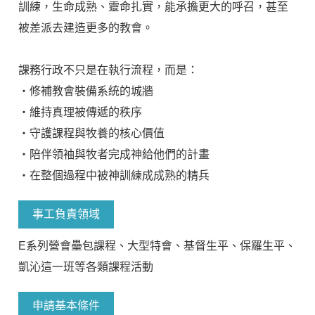
訓練，生命成熟、靈命扎實，能承擔更大的呼召，甚至
被差派去建造更多的教會。
課務行政不只是在執行流程，而是：
・修補教會裝備系統的城牆
・維持真理被傳遞的秩序
・守護課程與牧養的核心價值
・陪伴領袖與牧者完成神給他們的計畫
・在整個過程中被神訓練成成熟的精兵
事工負責領域
E系列營會壘包課程、大型特會、基督生平、保羅生平、
凱沁這一班等各類課程活動
申請基本條件