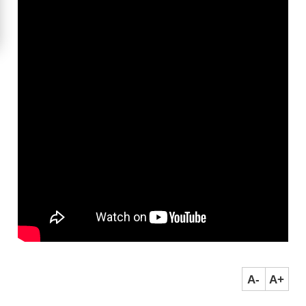
A-
A+