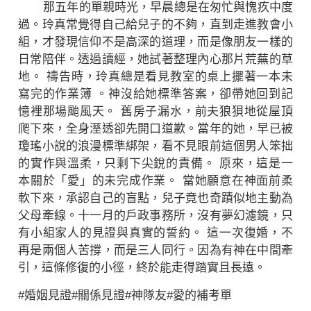
那五年的單親時光，早晨總是在匆忙與愧疚中度
過。玲真常覺得自己給兒子的不夠，直到走進教會小
組，才發現信仰不是高深的道理，而是像朋友一樣的
日常陪伴。透過讀經，她試著整理內心那片荒蕪的草
地。 禱告時，玲真總是看見教室的桌上擺著一本未
寫完的作業簿 。神沒給她標準答案，卻帶她回到記
憶裡那場颱風天。 舊房子漏水，前夫狼狽地從屋頂
爬下來，全身溼透卻先開口道歉。當年的她，早已被
瓊瑤小說的浪漫標準綁架，看不見眼前這個男人笨拙
的實作與溫柔，只剩下尖銳的責備。 原來，這是一
本關於「愛」的未完成作業。 當她願意在神面前柔
軟下來，承認自己的盲點，兒子竟也奇蹟似地主動為
父母牽線。十一月的戶政事務所，沒有夢幻濾鏡，只
有小組家人的見證與真實的誓約。 這一次復婚，不
再是兩個人苦撐，而是三人同行。因為有神在中間牽
引，這條修復的小徑，終於能走得踏實且長遠。
#婚姻見證
#關係見證
#神隊友
#愛的補考單