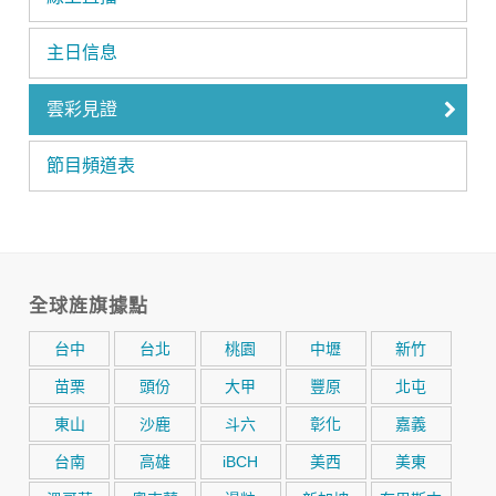
主日信息
雲彩見證
節目頻道表
全球旌旗據點
台中
台北
桃園
中壢
新竹
苗栗
頭份
大甲
豐原
北屯
東山
沙鹿
斗六
彰化
嘉義
台南
高雄
iBCH
美西
美東