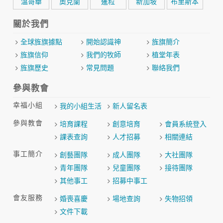
溫哥華
奧克蘭
暹粒
新加坡
布里斯本
關於我們
全球旌旗據點
開始認識神
旌旗簡介
旌旗信仰
我們的牧師
植堂年表
旌旗歷史
常見問題
聯絡我們
參與教會
幸福小組
我的小組生活
新人留名表
參與教會
培育課程
創意培育
會員系統登入
課表查詢
人才招募
相關連結
事工簡介
創藝團隊
成人團隊
大社團隊
青年團隊
兒童團隊
接待團隊
其他事工
招募中事工
會友服務
婚喪喜慶
場地查詢
失物招領
文件下載