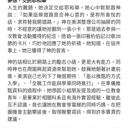
夢想，交託耶和華
人生的難題，她決定交給耶和華。她心中默默跟神
說：「如果這條道路是合神心意的，是祢所喜悅的
話，求祢替我開道路。」神在美淇整理公司抽屜的同
時，不經意的讓她拾翻到一張小卡，那是過去參與一
次教會活動獲得的紀念，透過一張印著約伯記22章28
節的卡片，巧妙地回應了她的祈禱。她知道，在這件
事上，她已獲得了神的首肯。
神的話相比於網路上的勵志小語，更是大有能力。同
時神也在周圍興起資源來幫助她，鼓舞她朝著計畫前
進。美淇自己也列下了幾個期待：「能以推甄的方式
入學」、「全職工作能與學業同時進行」。在準備推
甄資料的過程中，她想起小組朋友提及過的一位教會
青年，是畢業於相關科系且有海外實習經驗，雖彼此
互不認識，竟也讓她在教會等電梯的同時巧遇，在把
握機會主動攀談後，取得聯繫資訊，得到許多寶貴的
建議。