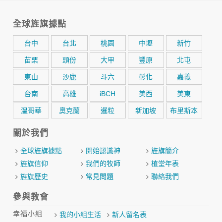
全球旌旗據點
台中
台北
桃園
中壢
新竹
苗栗
頭份
大甲
豐原
北屯
東山
沙鹿
斗六
彰化
嘉義
台南
高雄
iBCH
美西
美東
溫哥華
奧克蘭
暹粒
新加坡
布里斯本
關於我們
全球旌旗據點
開始認識神
旌旗簡介
旌旗信仰
我們的牧師
植堂年表
旌旗歷史
常見問題
聯絡我們
參與教會
幸福小組
我的小組生活
新人留名表