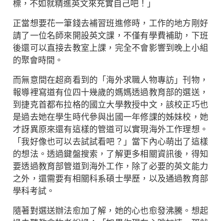
標，不如就精進英文來充實自己吧！」
正當想要花一筆錢去補習班進修時，工作的地方剛好
請了一位名師來開設英文課，不僅有學費補助，下班
後還可以直接去教室上課，完全不會影響到晚上小組
的聚會時間。
而無意間在超商看到的「海外求職人物專訪」刊物，
報導裡寫道有位四十幾歲的媽媽透過教育部的選送，
到捷克首都布拉格的國立大學教授中文，該校正巧也
是過去她在學生時代參與出國一年修課的姊妹校，她
才訝異原來還有這樣的管道可以實現海外工作理想。
「我好像也可以去試試看吧？」當下內心萌出了這樣
的想法。透過鍵盤搜索，了解更多相關資訊後，得知
要透過教育部管道到海外工作，除了必要的英文能力
之外，還需要有相關科系碩士學歷，以及通過教育部
學科考試。
隨著對選送辦法愈加了解，她的心也愈發沸騰。想起