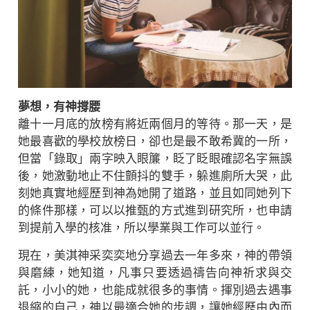
夢想，有神撐腰
離十一月底的放榜有將近兩個月的等待。那一天，是
她最喜歡的學校放榜日，卻也是最不敢希冀的一所，
但當「錄取」兩字映入眼簾，眨了眨眼確認名字無誤
後，她激動地止不住顫抖的雙手，躲進廁所大哭，此
刻她真實地經歷到神為她開了道路，並且如同她列下
的條件那樣，可以以推甄的方式進到研究所，也申請
到提前入學的核准，所以學業與工作可以並行。
現在，美淇神采奕奕地分享過去一年多來，神的帶領
與磨練，她知道，凡事只要透過禱告向神祈求與交
託，小小的她，也能成就很多的事情。揮別過去遇事
退縮的自己，神以最適合她的步調，讓她經歷由內而