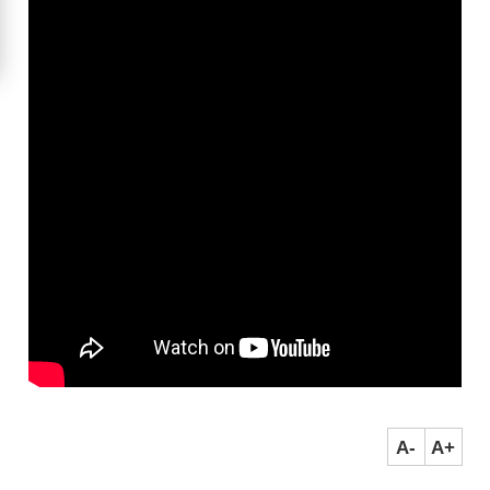
A-
A+