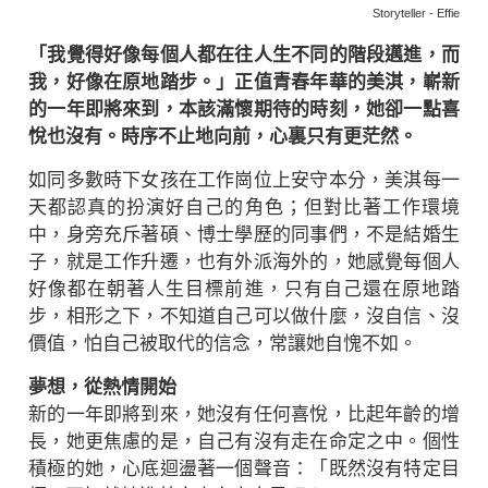
Storyteller - Effie
「我覺得好像每個人都在往人生不同的階段邁進，而
我，好像在原地踏步。」正值青春年華的美淇，嶄新
的一年即將來到，本該滿懷期待的時刻，她卻一點喜
悅也沒有。時序不止地向前，心裏只有更茫然。
如同多數時下女孩在工作崗位上安守本分，美淇每一
天都認真的扮演好自己的角色；但對比著工作環境
中，身旁充斥著碩、博士學歷的同事們，不是結婚生
子，就是工作升遷，也有外派海外的，她感覺每個人
好像都在朝著人生目標前進，只有自己還在原地踏
步，相形之下，不知道自己可以做什麼，沒自信、沒
價值，怕自己被取代的信念，常讓她自愧不如。
夢想，從熱情開始
新的一年即將到來，她沒有任何喜悅，比起年齡的增
長，她更焦慮的是，自己有沒有走在命定之中。個性
積極的她，心底迴盪著一個聲音：「既然沒有特定目