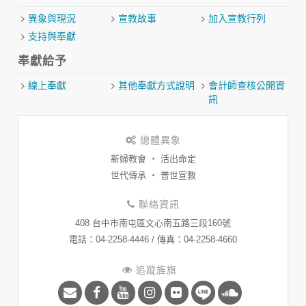
異象與現況
宣教故事
加入宣教行列
支持與奉獻
奉獻給予
線上奉獻
其他奉獻方式說明
會計師查核公開資
訊
總體異象
新婦教會 ‧ 活出命定
世代傳承 ‧ 普世宣教
聯絡資訊
408 台中市南屯區文心南五路三段160號
​電話：04-2258-4446 / 傳真：04-2258-4660
追蹤旌旗