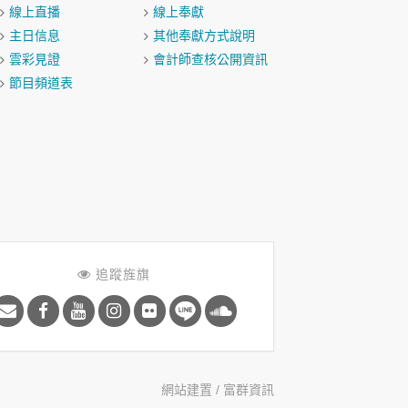
線上直播
線上奉獻
主日信息
其他奉獻方式說明
雲彩見證
會計師查核公開資訊
節目頻道表
追蹤旌旗
網站建置 /
富群資訊