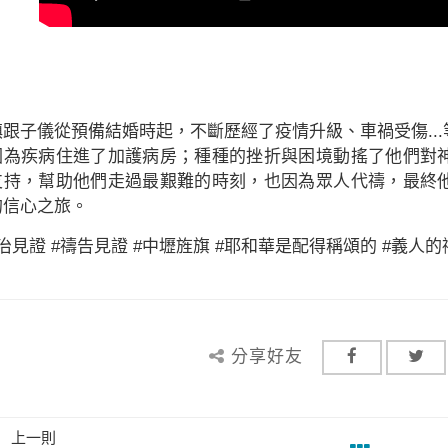
鎮跟子儀從預備結婚時起，不斷歷經了疫情升級、車禍受傷..
因為疾病住進了加護病房；種種的挫折與困境動搖了他們對
支持，幫助他們走過最艱難的時刻，也因為眾人代禱，最終
的信心之旅。
治見證 #禱告見證 #中壢旌旗 #耶和華是配得稱頌的 #義人
分享好友
上一則