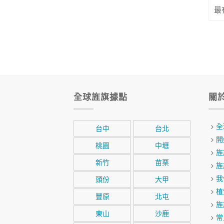
最
全球旌旗據點
關
全
台中
台北
開
桃園
中壢
旌
新竹
苗栗
旌
我
頭份
大甲
植
豐原
北屯
旌
東山
沙鹿
常