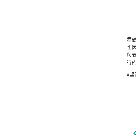
君
也
與
行
#醫