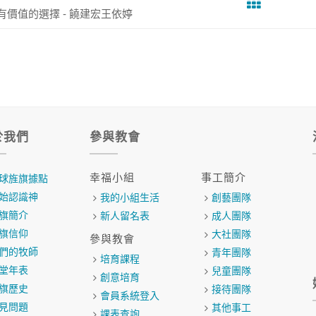
有價值的選擇 - 饒建宏王依婷
於我們
參與教會
幸福小組
事工簡介
球旌旗據點
始認識神
我的小組生活
創藝團隊
旗簡介
新人留名表
成人團隊
旗信仰
大社團隊
參與教會
們的牧師
青年團隊
培育課程
堂年表
兒童團隊
創意培育
旗歷史
接待團隊
會員系統登入
見問題
其他事工
課表查詢