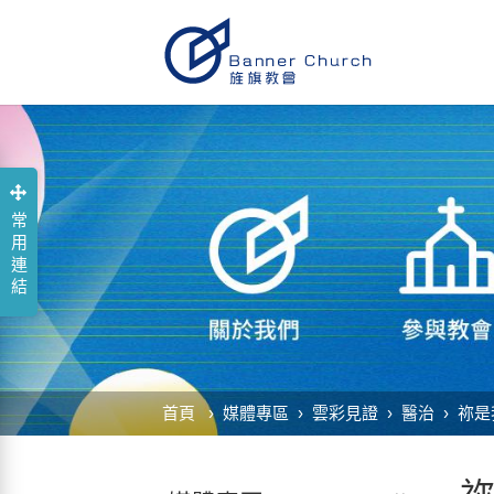
常用連結
首頁
媒體專區
雲彩見證
醫治
祢是