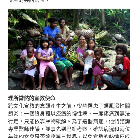
悅慈的共同信念。
理所當然的宣教使命
跨文化宣教的念頭產生之前，悅慈罹患了類風濕性關
節炎：一個終身難以痊癒的慢性病，一度疼痛到無法
行走，只能依靠藥物緩解。為了這個病症，他們諮詢
專業醫師建議，並事先到巴紐考察，確認病況和兩位
年幼的女兒是否適應第三世界，以免宣教的熱情反成