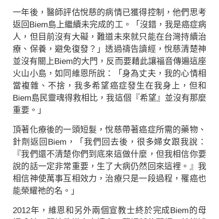
一年後，醫師評估悅慈的病情已獲得控制，他們思考
返回Biem島上繼續未完成的工。「沒錯，我是癌症病
人，但目前沒有大礙，難道未來就只能在台灣持續治
療、保養，避免復發？」透過禱告讀經，悅慈清楚神
並沒有關上Biem的大門，反而要藉此讓福音傳遍這座
火山小島，如同維恩所說：「身為丈夫，我的心情相
當複雜、不捨，我多希望癌症發生在我身上，但和
Biem島民靈魂得救相比，我這個『希望』並沒有那麼
重要。」
頂著化療後的一頭短髮，悅慈帶著癌症所需的藥物、
針劑返回Biem，「我們回去後，很多婦女跟我說：
『我們還不清楚你們到底來這做什麼，但我相信你要
說的話一定非常重要，生了大病仍然回來這裡。』我
相信神使萬事互相效力，治療只是一段過程，罹癌也
能榮耀祂的名。」
2012年，維恩和另外兩個宣教士終於完成Biem的母