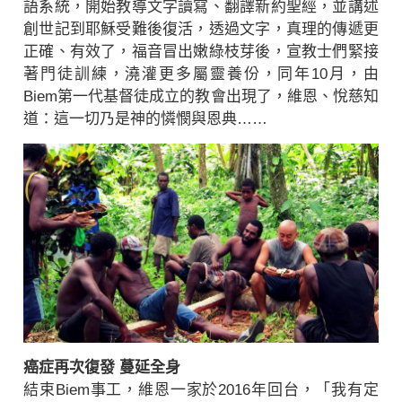
語系統，開始教導文字讀寫、翻譯新約聖經，並講述
創世記到耶穌受難後復活，透過文字，真理的傳遞更
正確、有效了，福音冒出嫩綠枝芽後，宣教士們緊接
著門徒訓練，澆灌更多屬靈養份，同年10月，由
Biem第一代基督徒成立的教會出現了，維恩、悅慈知
道：這一切乃是神的憐憫與恩典……
癌症再次復發 蔓延全身
結束Biem事工，維恩一家於2016年回台，「我有定