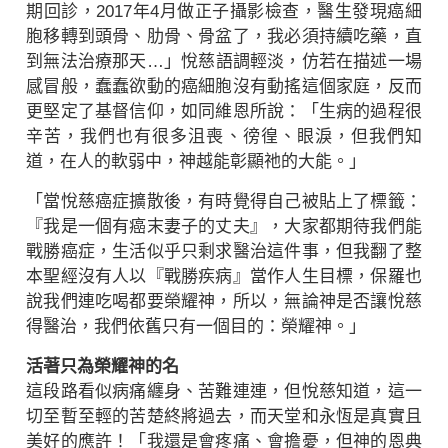
期回診，2017年4月做正子攝影檢查，醫生發現癌細
胞移轉到頭骨、肋骨、骨盆了，我必須持續吃藥，直
到無法治療那天…」悅慈語調輕淡，仿若在描述一場
感冒般，蠢蠢欲動的癌細胞沒有動搖這個家庭，反而
更堅定了基督信仰，如同維恩所說：「生病的過程很
辛苦，我們也有很多沮喪、徬徨、眼淚，但我們知
道，在人的軟弱中，神越能彰顯祂的大能。」
「當悅慈癌症擴散後，有時覺得自己被貼上了標籤：
『我是一個有癌末妻子的丈夫』，大家都期待我們能
戰勝癌症，生活似乎只剩求醫治這件事，但我翻了整
本聖經沒有人以『戰勝疾病』當作人生目標，保羅也
說我們連吃喝都要榮耀神，所以，無論神是否讓悅慈
得醫治，我們依舊只有一個目的：榮耀神。」
活著只為榮耀神的名
這段路看似病痛纏身、苦難連連，但悅慈知道，這一
切至暫至輕的苦楚終將過去，而天堂和永恆是真實且
美好的應許！「我還是會疼痛、會擔憂，但神的恩典