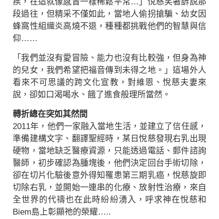
疾，在這就像感冒一樣稀鬆平常…」悅慈笑著訴說那
段過往，但精采不僅如此，當地人偷拐搶騙、幼女因
蜂窩性組織炎高燒不退，種種都挑戰他們的智慧與信
仰……
「我們並沒有愛冒險、能力也沒有比較強，但身為神
的兒女，我們希望把福音傳到未得之地。」這場外人
看來不可思議的跨文化宣教，對維恩、悅慈夫妻來
說，卻如口渴喝水、餓了進食般理所當然。
轉折總在突如其然間
2011年，他們一家融入當地生活，並建立了信任感，
準備建構文字、翻譯聖經時，某日悅慈發現右乳出現
硬物，當地缺乏醫療資源，只能透過電話、郵件諮詢
醫師，初步確認為腫塊後，他們決定回台手術切除，
卻在切片化驗後意外得知罹患第三期乳癌，悅慈旋即
切除右乳，並開始一連串的化療、放射性治療，來自
全世界的代禱也在此時紛紛湧入，呼求神在悅慈和
Biem島上彰顯祂的榮耀…..