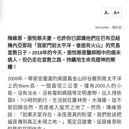
A-
A+
Storyteller - 胡妙宜
陳維恩、張悅慈夫妻，也許你已認識他們在巴布亞紐
幾內亞那段「我家門前太平洋，後面有火山」的荒島
宣教日子，2018年的今天，張悅慈是醫師眼中的癌末
病人，但仍走在宣教之路，持續用生命見證神的榮
耀！
2009年，舉家從優渥的美國舊金山矽谷搬到南太平洋
上的Biem島，一個直徑三公里、僅有2000人的小
島，沒有淡水、沒有電和網路等文明產物，出入得依
靠6、7小時的航行，生活就在叢林旁、大海邊，這不
是回歸自然，而是進入蠻荒之地了，然而，陳維恩
說：「如果天堂存在，永恆是真的盼望，我們就該把
福音傳到真正未得之地。」篤定且踏實，這是維恩和