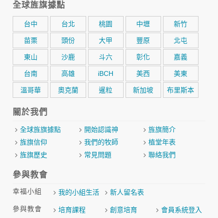
全球旌旗據點
台中
台北
桃園
中壢
新竹
苗栗
頭份
大甲
豐原
北屯
東山
沙鹿
斗六
彰化
嘉義
台南
高雄
iBCH
美西
美東
溫哥華
奧克蘭
暹粒
新加坡
布里斯本
關於我們
全球旌旗據點
開始認識神
旌旗簡介
旌旗信仰
我們的牧師
植堂年表
旌旗歷史
常見問題
聯絡我們
參與教會
幸福小組
我的小組生活
新人留名表
參與教會
培育課程
創意培育
會員系統登入