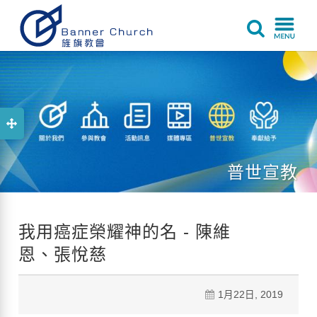
普世宣教
我用癌症榮耀神的名 - 陳維
恩、張悅慈
1月22日, 2019