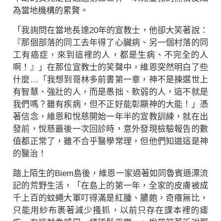
為當地機構的累贅。
「我詢問在當地長達20年的宣教士，他卻大笑著說：
『那個部落的同工去年得了心臟病、另一個村落的同
工有癌症，來到這裡的人，都是生病、不完全的人
啊！』」在那位宣教士的笑聲中，維恩突然明白了些
什麼…「我想到哥林多前書第一章，神不是揀選世上
有智慧、強壯的人，而是愚拙、軟弱的人，這不就是
我們嗎？雖有疾病，但不正好能彰顯神的大能！」憑
著信念，維恩和悅慈開始一年半的宣教訓練，就在出
發前，悅慈最後一次回診時，意外發現檢驗報告的數
值都正常了，雖不合乎醫學常理，但他們知道這是神
的醫治！
踏上陌生的Biem島後，維恩一家過著如同魯賓遜漂流
記的荒野生活，「在島上的第一年，全家的皮膚被成
千上百的蚊蠅大軍叮得滿是紅腫、膿皰，奇癢無比，
只能用紗布裹著減少搔抓，以前只存在課本裡的瘧