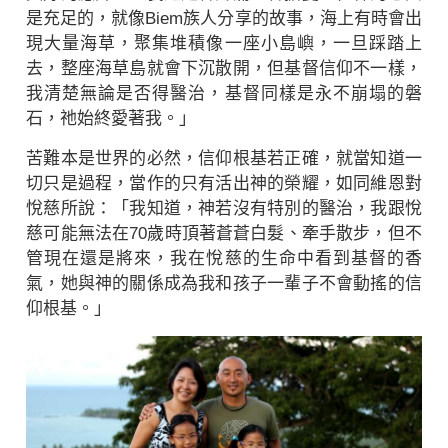
是充足的，就像Biem族人分享的故事，海上有時會出
現大量海草，聚集堆積像一座小島嶼，一旦踩踏上
去，整座海草島就會下沉散開，但基督信仰不一樣，
我清楚無論是否得醫治，基督同樣是永不崩塌的磐
石，祂始終愛著我。」
苦難本是世界的必然，信仰根基若正確，就當知道一
切只是過程，當作的只有活出神的榮耀，如同維恩對
悅慈所說：「我知道，神若沒有特別的醫治，我跟悅
慈可能無法在70歲時頂著蒼蒼白髮、牽手散步，但不
管現在還是將來，我在悅慈的生命中看到基督的香
氣，她與神的關係成為我和孩子一輩子不會動搖的信
仰根基。」