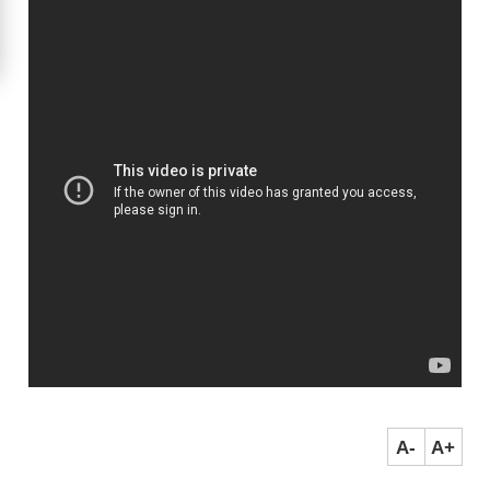
A-
A+