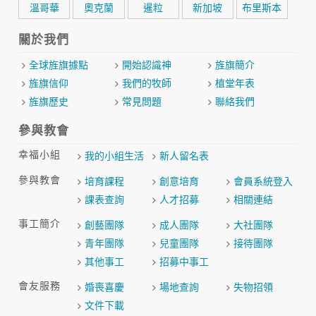
溫哥華
奧克蘭
暹粒
新加坡
布里斯本
關於我們
全球旌旗據點
開始認識神
旌旗簡介
旌旗信仰
我們的牧師
植堂年表
旌旗歷史
常見問題
聯絡我們
參與教會
幸福小組
我的小組生活
新人留名表
參與教會
培育課程
創意培育
會員系統登入
課表查詢
人才招募
相關連結
事工簡介
創藝團隊
成人團隊
大社團隊
青年團隊
兒童團隊
接待團隊
其他事工
招募中事工
會友服務
婚喪喜慶
場地查詢
失物招領
文件下載