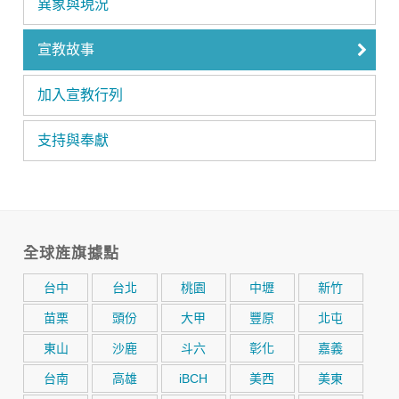
異象與現況
宣教故事
加入宣教行列
支持與奉獻
全球旌旗據點
台中
台北
桃園
中壢
新竹
苗栗
頭份
大甲
豐原
北屯
東山
沙鹿
斗六
彰化
嘉義
台南
高雄
iBCH
美西
美東