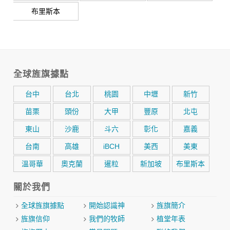
布里斯本
全球旌旗據點
台中
台北
桃園
中壢
新竹
苗栗
頭份
大甲
豐原
北屯
東山
沙鹿
斗六
彰化
嘉義
台南
高雄
iBCH
美西
美東
溫哥華
奧克蘭
暹粒
新加坡
布里斯本
關於我們
全球旌旗據點
開始認識神
旌旗簡介
旌旗信仰
我們的牧師
植堂年表