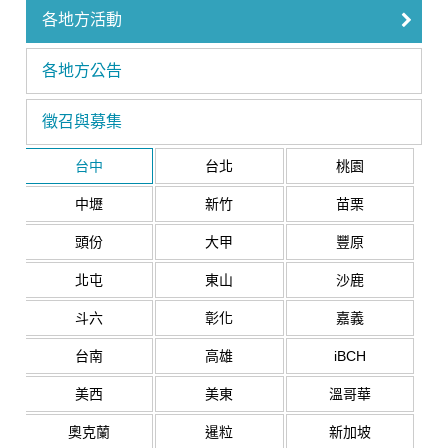
各地方活動
各地方公告
徵召與募集
台中
台北
桃園
中壢
新竹
苗栗
頭份
大甲
豐原
北屯
東山
沙鹿
斗六
彰化
嘉義
台南
高雄
iBCH
美西
美東
溫哥華
奧克蘭
暹粒
新加坡