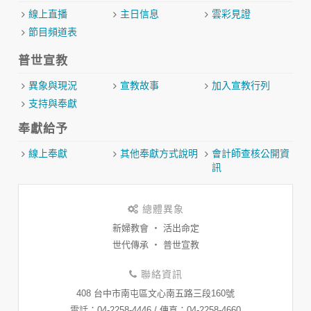
線上直播
主日信息
雲彩見證
節目頻道表
普世宣教
異象與現況
宣教故事
加入宣教行列
支持與奉獻
奉獻給予
線上奉獻
其他奉獻方式說明
會計師查核公開資
訊
總體異象
新婦教會 ‧ 活出命定
世代傳承 ‧ 普世宣教
聯絡資訊
408 台中市南屯區文心南五路三段160號
​電話：04-2258-4446 / 傳真：04-2258-4660