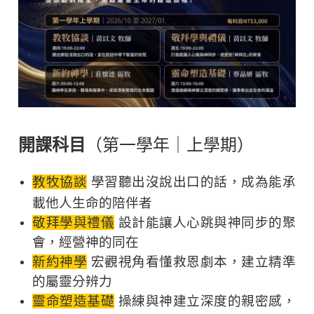
開課科目
（第一學年｜上學期）
教牧協談
學習聽出沒說出口的話，成為能承
載他人生命的陪伴者
敬拜學與禮儀
設計能讓人心跳與神同步的聚
會，經營神的同在
新約神學
宏觀視角看懂救恩劇本，建立精準
的屬靈分辨力
靈命塑造基礎
操練與神建立深度的親密感，