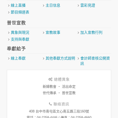
線上直播
主日信息
雲彩見證
節目頻道表
普世宣教
異象與現況
宣教故事
加入宣教行列
支持與奉獻
奉獻給予
線上奉獻
其他奉獻方式說明
會計師查核公開資
訊
總體異象
新婦教會 ‧ 活出命定
世代傳承 ‧ 普世宣教
聯絡資訊
408 台中市南屯區文心南五路三段160號
​電話：04-2258-4446 / 傳真：04-2258-4660