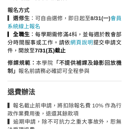
報名方式
▎
選修生
：可自由選修，
即日起至
8/31(一)
會員
系統線上報名
▎
全職生
：每學期需修滿4科，並每週於教會部
分時間服事或工作。請依
網頁說明
提交
申請
文
件，開放
至
7/31(五)截止
修課規範
：
本學院
「不提供補課及錄影回放機
制」
報名前請務必確認可全程參與
退費辦法
▍報名截止前申請，將扣除報名費 10% 作為行
政作業費用後，退還其餘款項
▍逾期申請，除不可抗力之重大事故外，恕無