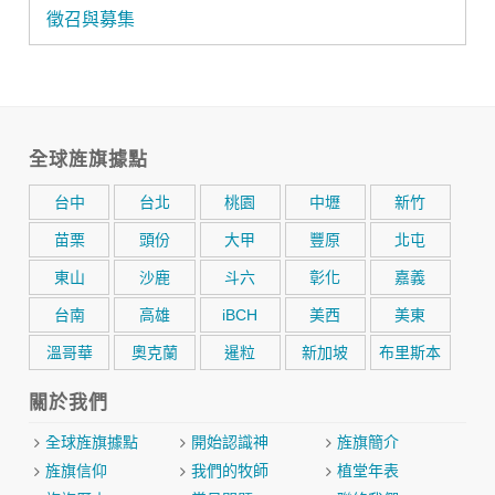
徵召與募集
全球旌旗據點
台中
台北
桃園
中壢
新竹
苗栗
頭份
大甲
豐原
北屯
東山
沙鹿
斗六
彰化
嘉義
台南
高雄
iBCH
美西
美東
溫哥華
奧克蘭
暹粒
新加坡
布里斯本
關於我們
全球旌旗據點
開始認識神
旌旗簡介
旌旗信仰
我們的牧師
植堂年表