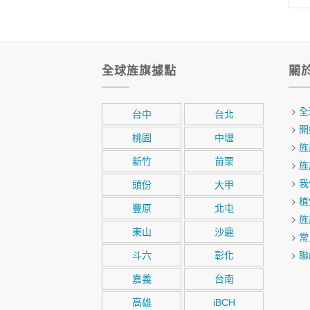
全球旌旗據點
關
全
台中
台北
開
桃園
中壢
旌
新竹
苗栗
旌
我
頭份
大甲
植
豐原
北屯
旌
東山
沙鹿
常
斗六
彰化
聯
嘉義
台南
高雄
iBCH