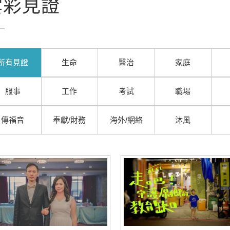
雲彩見證
所有見證
生命
醫治
家庭
服事
工作
考試
職場
傳福音
奉獻/財務
海外/網絡
沐風