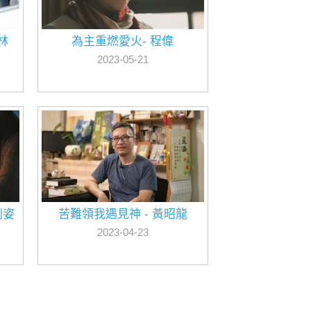
林
為主重燃愛火- 程偉
2023-05-21
劉姿
苦難領我遇見神 - 黃昭龍
2023-04-23