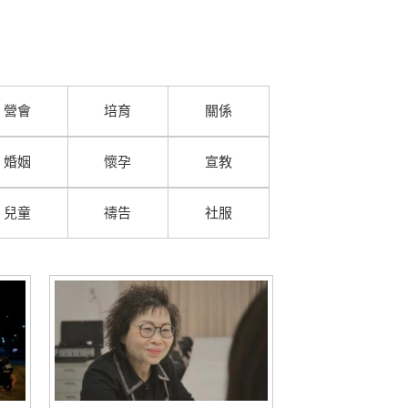
營會
培育
關係
婚姻
懷孕
宣教
兒童
禱告
社服