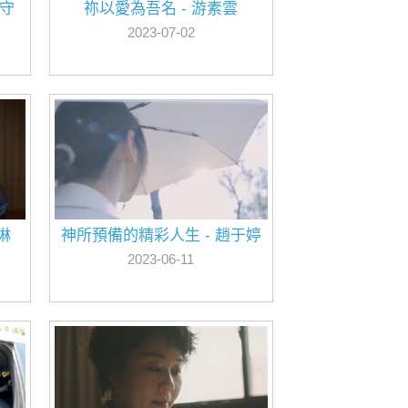
！守
祢以愛為吾名 - 游素雲
2023-07-02
琳
神所預備的精彩人生 - 趙于婷
2023-06-11