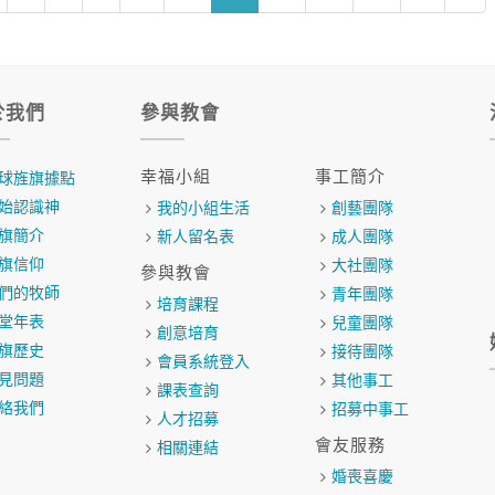
於我們
參與教會
幸福小組
事工簡介
球旌旗據點
始認識神
我的小組生活
創藝團隊
旗簡介
新人留名表
成人團隊
旗信仰
大社團隊
參與教會
們的牧師
青年團隊
培育課程
堂年表
兒童團隊
創意培育
旗歷史
接待團隊
會員系統登入
見問題
其他事工
課表查詢
絡我們
招募中事工
人才招募
會友服務
相關連結
婚喪喜慶