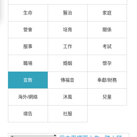
生命
醫治
家庭
營會
培育
關係
服事
工作
考試
職場
婚姻
懷孕
宣教
傳福音
奉獻/財務
海外/網絡
沐風
兒童
禱告
社服