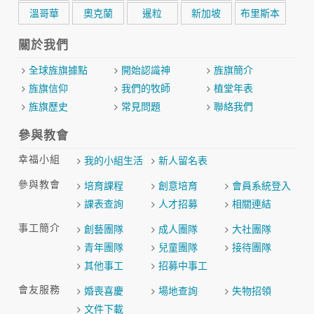
溫哥華
奧克蘭
暹粒
新加坡
布里斯本
關於我們
全球旌旗據點
開始認識神
旌旗簡介
旌旗信仰
我們的牧師
植堂年表
旌旗歷史
常見問題
聯絡我們
參與教會
幸福小組
我的小組生活
新人留名表
參與教會
培育課程
創意培育
會員系統登入
課表查詢
人才招募
相關連結
事工簡介
創藝團隊
成人團隊
大社團隊
青年團隊
兒童團隊
接待團隊
其他事工
招募中事工
會友服務
婚喪喜慶
場地查詢
失物招領
文件下載