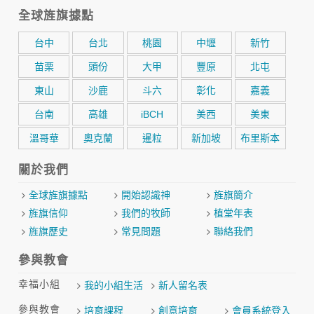
全球旌旗據點
台中
台北
桃園
中壢
新竹
苗栗
頭份
大甲
豐原
北屯
東山
沙鹿
斗六
彰化
嘉義
台南
高雄
iBCH
美西
美東
溫哥華
奧克蘭
暹粒
新加坡
布里斯本
關於我們
全球旌旗據點
開始認識神
旌旗簡介
旌旗信仰
我們的牧師
植堂年表
旌旗歷史
常見問題
聯絡我們
參與教會
幸福小組
我的小組生活
新人留名表
參與教會
培育課程
創意培育
會員系統登入