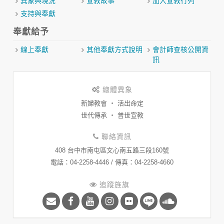
異象與現況
宣教故事
加入宣教行列
支持與奉獻
奉獻給予
線上奉獻
其他奉獻方式說明
會計師查核公開資
訊
總體異象
新婦教會 ‧ 活出命定
世代傳承 ‧ 普世宣教
聯絡資訊
408 台中市南屯區文心南五路三段160號
​電話：04-2258-4446 / 傳真：04-2258-4660
追蹤旌旗