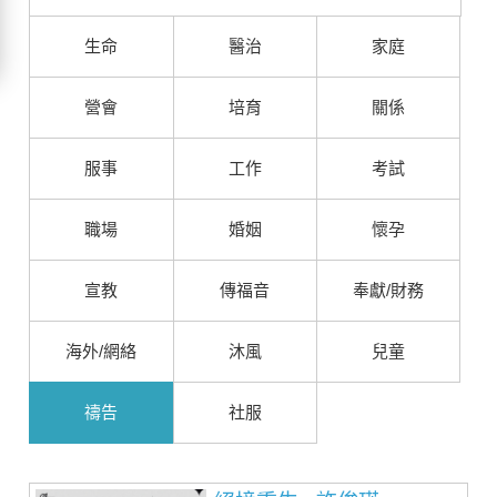
生命
醫治
家庭
營會
培育
關係
服事
工作
考試
職場
婚姻
懷孕
宣教
傳福音
奉獻/財務
海外/網絡
沐風
兒童
禱告
社服