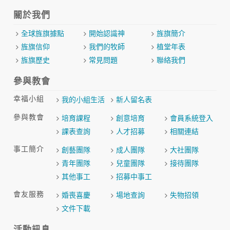
關於我們
全球旌旗據點
開始認識神
旌旗簡介
旌旗信仰
我們的牧師
植堂年表
旌旗歷史
常見問題
聯絡我們
參與教會
幸福小組
我的小組生活
新人留名表
參與教會
培育課程
創意培育
會員系統登入
課表查詢
人才招募
相關連結
事工簡介
創藝團隊
成人團隊
大社團隊
青年團隊
兒童團隊
接待團隊
其他事工
招募中事工
會友服務
婚喪喜慶
場地查詢
失物招領
文件下載
活動訊息