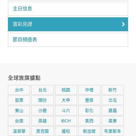
主日信息
雲彩見證
節目頻道表
全球旌旗據點
台中
台北
桃園
中壢
新竹
苗栗
頭份
大甲
豐原
北屯
東山
沙鹿
斗六
彰化
嘉義
台南
高雄
iBCH
美西
美東
溫哥華
奧克蘭
暹粒
新加坡
布里斯本