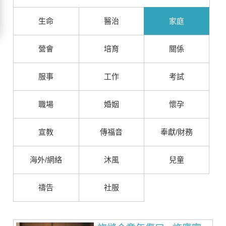
生命
醫治
家庭
營會
培育
關係
服事
工作
考試
職場
婚姻
懷孕
宣教
傳福音
奉獻/財務
海外/網絡
沐風
兒童
禱告
社服