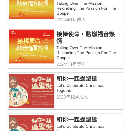
Taking Over The Mission,
Rekindling The Passion For The
Gospel
2024年1月成人
接棒使命，點燃福音熱
情
Taking Over The Mission,
Rekindling The Passion For The
Gospel
2024年1月青年
和你一起過聖誕
Let's Celebrate Christmas
Together
2023年12月成人
和你一起過聖誕
Let's Celebrate Christmas