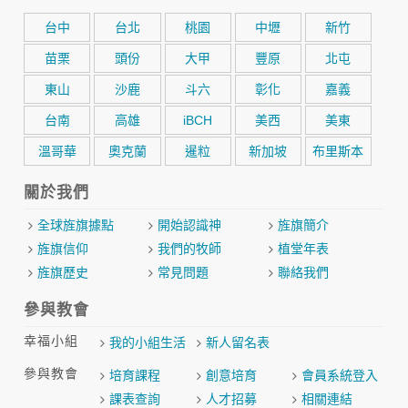
台中
台北
桃園
中壢
新竹
苗栗
頭份
大甲
豐原
北屯
東山
沙鹿
斗六
彰化
嘉義
台南
高雄
iBCH
美西
美東
溫哥華
奧克蘭
暹粒
新加坡
布里斯本
關於我們
全球旌旗據點
開始認識神
旌旗簡介
旌旗信仰
我們的牧師
植堂年表
旌旗歷史
常見問題
聯絡我們
參與教會
幸福小組
我的小組生活
新人留名表
參與教會
培育課程
創意培育
會員系統登入
課表查詢
人才招募
相關連結