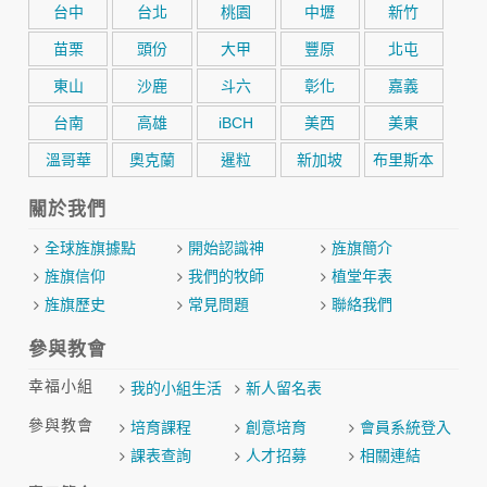
台中
台北
桃園
中壢
新竹
苗栗
頭份
大甲
豐原
北屯
東山
沙鹿
斗六
彰化
嘉義
台南
高雄
iBCH
美西
美東
溫哥華
奧克蘭
暹粒
新加坡
布里斯本
關於我們
全球旌旗據點
開始認識神
旌旗簡介
旌旗信仰
我們的牧師
植堂年表
旌旗歷史
常見問題
聯絡我們
參與教會
幸福小組
我的小組生活
新人留名表
參與教會
培育課程
創意培育
會員系統登入
課表查詢
人才招募
相關連結