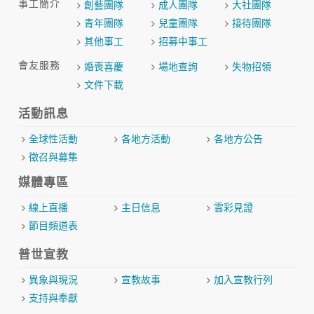
事工簡介
創藝團隊
成人團隊
大社團隊
青年團隊
兒童團隊
接待團隊
其他事工
招募中事工
會友服務
婚喪喜慶
場地查詢
失物招領
文件下載
活動訊息
全球性活動
各地方活動
各地方公告
徵召與募集
媒體專區
線上直播
主日信息
雲彩見證
節目頻道表
普世宣教
異象與現況
宣教故事
加入宣教行列
支持與奉獻